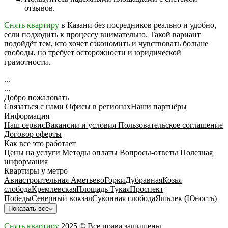
отзывов.
Снять квартиру
в Казани без посредников реально и удобно,
если подходить к процессу внимательно. Такой вариант
подойдёт тем, кто хочет сэкономить и чувствовать больше
свободы, но требует осторожности и юридической
грамотности.
...
...
Добро пожаловать
Связаться с нами
Офисы в регионах
Наши партнёры
Информация
Наш сервис
Вакансии и условия
Пользовательское соглашение
Договор оферты
Как все это работает
Цены на услуги
Методы оплаты
Вопросы-ответы
Полезная
информация
Квартиры у метро
Авиастроительная
Аметьево
Горки
Дубравная
Козья
слобода
Кремлевская
Площадь Тукая
Проспект
Победы
Северный вокзал
Суконная слобода
Яшьлек (Юность)
Показать все
Снять квартиру
2025 © Все права защищены