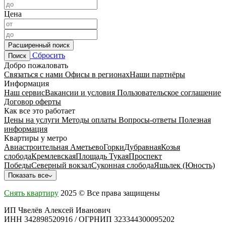
Цена
Расширенный поиск
Сбросить
Поиск
Добро пожаловать
Связаться с нами
Офисы в регионах
Наши партнёры
Информация
Наш сервис
Вакансии и условия
Пользовательское соглашение
Договор оферты
Как все это работает
Цены на услуги
Методы оплаты
Вопросы-ответы
Полезная
информация
Квартиры у метро
Авиастроительная
Аметьево
Горки
Дубравная
Козья
слобода
Кремлевская
Площадь Тукая
Проспект
Победы
Северный вокзал
Суконная слобода
Яшьлек (Юность)
Показать все
Снять квартиру
2025 © Все права защищены
ИП Чвелёв Алексей Иванович
ИНН 342898520916 / ОГРНИП 323344300095202