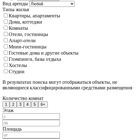
Вид аренды
Типы жилья
Квартиры, апартаменты
Дома, коттеджи
Комнаты
Отели, гостиницы
Апарт-отели
Мини-гостиницы
Гостевые дома и другие объекты
Глэмпинги, базы отдыха
Хостелы
Студии
В результатах поиска могут отображаться объекты, не
являющиеся классифицированными средствами размещения
Количество комнат
1
2
3
4
5
6+
Этаж
Площадь