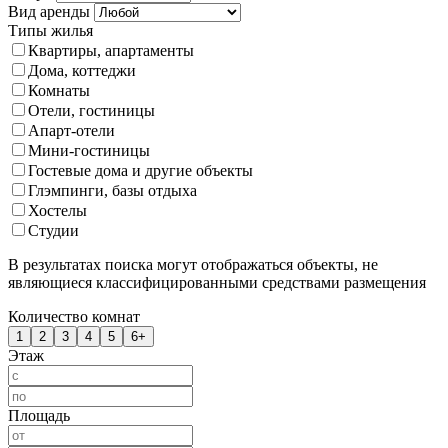
Вид аренды
Типы жилья
Квартиры, апартаменты
Дома, коттеджи
Комнаты
Отели, гостиницы
Апарт-отели
Мини-гостиницы
Гостевые дома и другие объекты
Глэмпинги, базы отдыха
Хостелы
Студии
В результатах поиска могут отображаться объекты, не
являющиеся классифицированными средствами размещения
Количество комнат
1
2
3
4
5
6+
Этаж
Площадь