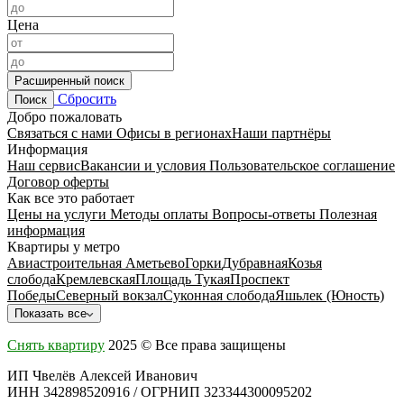
Цена
Расширенный поиск
Сбросить
Поиск
Добро пожаловать
Связаться с нами
Офисы в регионах
Наши партнёры
Информация
Наш сервис
Вакансии и условия
Пользовательское соглашение
Договор оферты
Как все это работает
Цены на услуги
Методы оплаты
Вопросы-ответы
Полезная
информация
Квартиры у метро
Авиастроительная
Аметьево
Горки
Дубравная
Козья
слобода
Кремлевская
Площадь Тукая
Проспект
Победы
Северный вокзал
Суконная слобода
Яшьлек (Юность)
Показать все
Снять квартиру
2025 © Все права защищены
ИП Чвелёв Алексей Иванович
ИНН 342898520916 / ОГРНИП 323344300095202