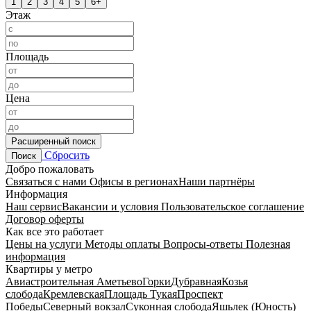
1
2
3
4
5
6+
Этаж
Площадь
Цена
Расширенный поиск
Сбросить
Поиск
Добро пожаловать
Связаться с нами
Офисы в регионах
Наши партнёры
Информация
Наш сервис
Вакансии и условия
Пользовательское соглашение
Договор оферты
Как все это работает
Цены на услуги
Методы оплаты
Вопросы-ответы
Полезная
информация
Квартиры у метро
Авиастроительная
Аметьево
Горки
Дубравная
Козья
слобода
Кремлевская
Площадь Тукая
Проспект
Победы
Северный вокзал
Суконная слобода
Яшьлек (Юность)